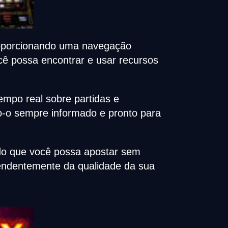
proporcionando uma navegação
ocê possa encontrar e usar recursos
mpo real sobre partidas e
do-o sempre informado e pronto para
do que você possa apostar sem
ependentemente da qualidade da sua