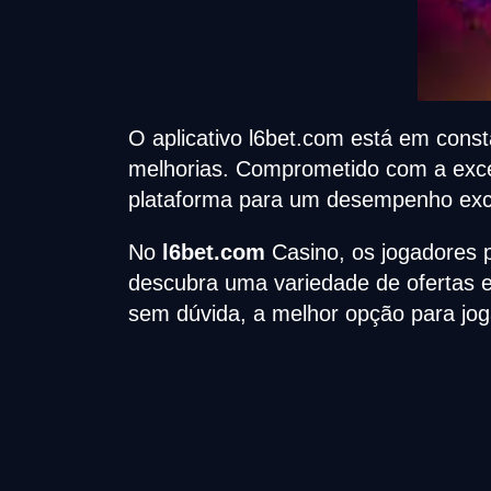
O aplicativo l6bet.com está em cons
melhorias. Comprometido com a excel
plataforma para um desempenho exc
No
l6bet.com
Casino, os jogadores 
descubra uma variedade de ofertas e
sem dúvida, a melhor opção para jo