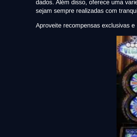
dados. Além disso, oferece uma var
sejam sempre realizadas com tranqui
Aproveite recompensas exclusivas e 