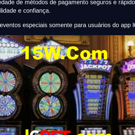
iedade de métodos de pagamento seguros e rápido
lidade e confiança.
eventos especiais somente para usuários do app 