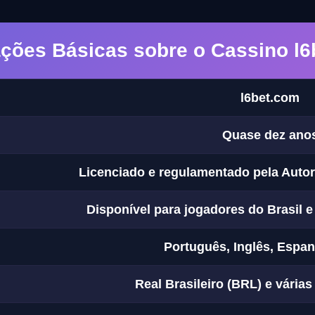
ções Básicas sobre o Cassino l
l6bet.com
Quase dez ano
Licenciado e regulamentado pela Autor
Disponível para jogadores do Brasil e
Português, Inglês, Espan
Real Brasileiro (BRL) e vária