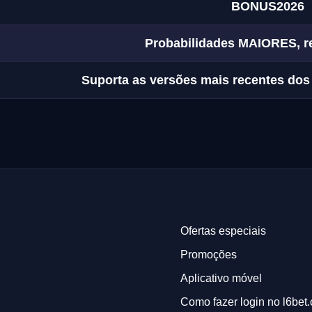
BONUS2026
Probabilidades MAIORES, re
Suporta as versões mais recentes dos
Ofertas especiais
Promoções
Aplicativo móvel
Como fazer login no l6bet