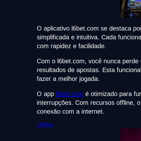
O aplicativo l6bet.com se destaca p
simplificada e intuitiva. Cada funci
com rapidez e facilidade.
Com o l6bet.com, você nunca perde u
resultados de apostas. Esta funcion
fazer a melhor jogada.
O app
l6bet.com
é otimizado para fu
interrupções. Com recursos offline, 
conexão com a internet.
199Bet