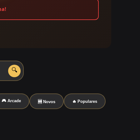
na!
🔍
🎮 Arcade
🔥 Populares
🆕 Novos