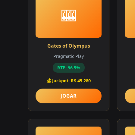
🎰
Gates of Olympus
Pragmatic Play
RTP: 96.5%
💰 Jackpot: R$ 45.280
JOGAR