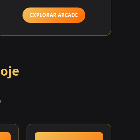
EXPLORAR ARCADE
Hoje
s