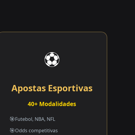
⚽
Apostas Esportivas
40+ Modalidades
Futebol, NBA, NFL
Odds competitivas