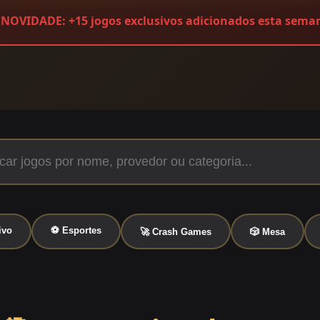

NOVIDADE:
+15 jogos exclusivos adicionados esta sema
ivo
⚽ Esportes
🚀 Crash Games
🎲 Mesa