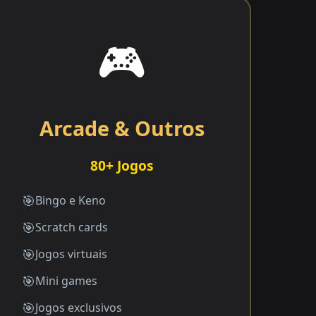
🎮
Arcade & Outros
80+ Jogos
Bingo e Keno
Scratch cards
Jogos virtuais
Mini games
Jogos exclusivos