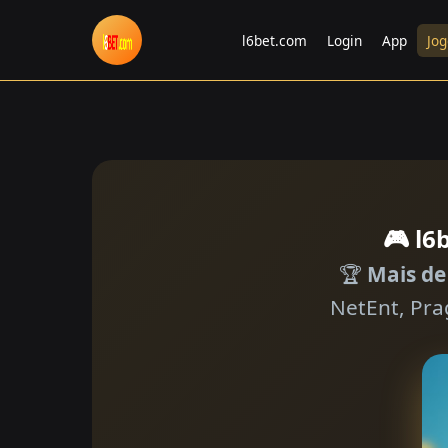
l6bet.com
Login
App
Jog
🎮 l6
🏆
Mais de
NetEnt, Pra