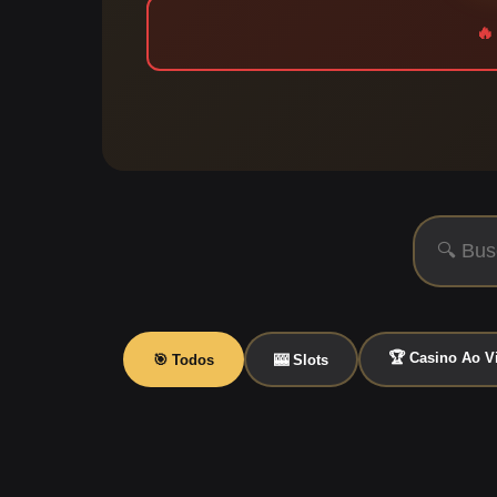

🏆 Casino Ao V
🎯 Todos
🎰 Slots